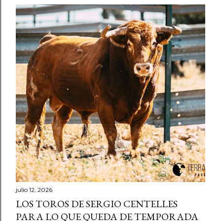
E
n
t
r
a
d
a
s
julio 12, 2026
LOS TOROS DE SERGIO CENTELLES
PARA LO QUE QUEDA DE TEMPORADA