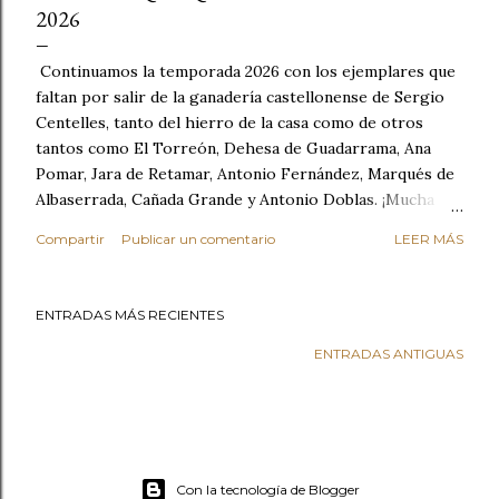
2026
Continuamos la temporada 2026 con los ejemplares que
faltan por salir de la ganadería castellonense de Sergio
Centelles, tanto del hierro de la casa como de otros
tantos como El Torreón, Dehesa de Guadarrama, Ana
Pomar, Jara de Retamar, Antonio Fernández, Marqués de
Albaserrada, Cañada Grande y Antonio Doblas. ¡Mucha
suerte ganadero! Toro de Sergio Centelles para
Compartir
Publicar un comentario
LEER MÁS
Vilafamés. Toro de Dehesa de Guadarrama para Borriol.
Toro de Dehesa de Guadarrama. Toro de Sergio
Centelles. Toro de Sergio Centelles para Masdenverge.
ENTRADAS MÁS RECIENTES
Toro de Jara de Retamar. Toro de Jara de Retamar para
Vilafamés. Toro de Sergio Centelles. Toro de Sergio
ENTRADAS ANTIGUAS
Centelles para el barrio Sant Xotxim de La Vilavella. Toro
de Sergio Centelles. Toro de Sergio Centelles. Toro de
Sergio Centelles. Toro de El Torreón. Toro de Antonio
Fernández para Borriol. Toro de El Torreón para
Masdenverge. Toro de El Torreón. Toro de El Torreón.
Con la tecnología de Blogger