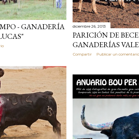
AMPO - GANADERÍA
diciembre 26, 2013
PARICIÓN DE BECE
LUCAS"
GANADERÍAS VAL
io
Compartir
Publicar un comentari