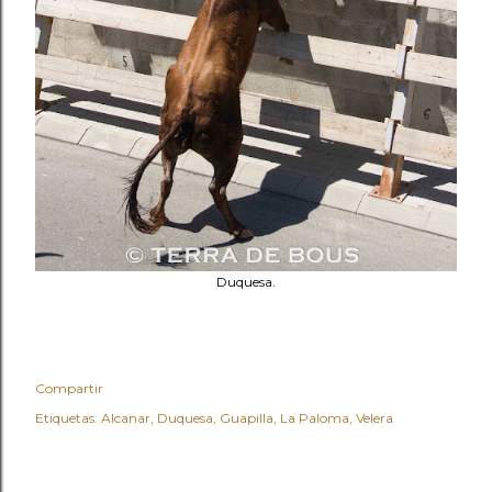
Duquesa.
Compartir
Etiquetas:
Alcanar
Duquesa
Guapilla
La Paloma
Velera