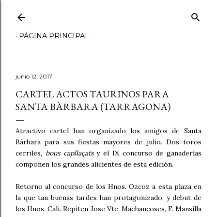
Ir al contenido principal
PÁGINA PRINCIPAL
junio 12, 2017
CARTEL ACTOS TAURINOS PARA
SANTA BÀRBARA (TARRAGONA)
Atractivo cartel han organizado los amigos de Santa
Bàrbara para sus fiestas mayores de julio. Dos toros
cerriles,
bous capllaçats
y el IX concurso de ganaderías
componen los grandes alicientes de esta edición.
Retorno al concurso de los Hnos. Ozcoz a esta plaza en
la que tan buenas tardes han protagonizado, y debut de
los Hnos. Cali. Repiten Jose Vte. Machancoses, F. Mansilla