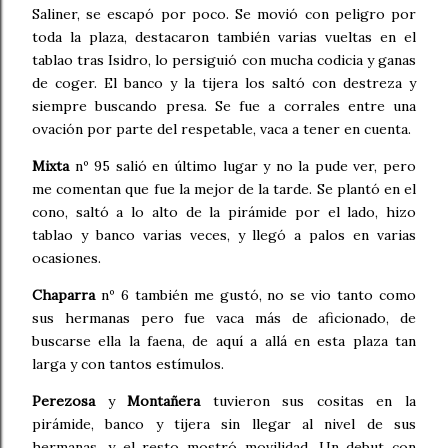
Saliner, se escapó por poco. Se movió con peligro por
toda la plaza, destacaron también varias vueltas en el
tablao tras Isidro, lo persiguió con mucha codicia y ganas
de coger. El banco y la tijera los saltó con destreza y
siempre buscando presa. Se fue a corrales entre una
ovación por parte del respetable, vaca a tener en cuenta.
Mixta
nº 95 salió en último lugar y no la pude ver, pero
me comentan que fue la mejor de la tarde. Se plantó en el
cono, saltó a lo alto de la pirámide por el lado, hizo
tablao y banco varias veces, y llegó a palos en varias
ocasiones.
Chaparra
nº 6 también me gustó, no se vio tanto como
sus hermanas pero fue vaca más de aficionado, de
buscarse ella la faena, de aquí a allá en esta plaza tan
larga y con tantos estímulos.
Perezosa
y
Montañera
tuvieron sus cositas en la
pirámide, banco y tijera sin llegar al nivel de sus
hermanas, y el resto mostró movilidad. Un debut con