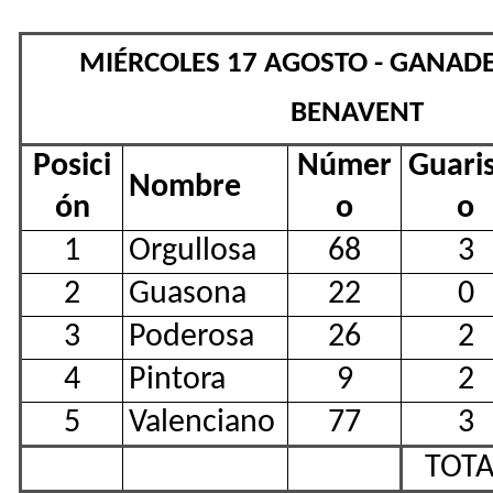
MIÉRCOLES 17 AGOSTO - GANADE
BENAVENT
Posici
Númer
Guari
Nombre
ón
o
o
1
Orgullosa
68
3
2
Guasona
22
0
3
Poderosa
26
2
4
Pintora
9
2
5
Valenciano
77
3
TOTA