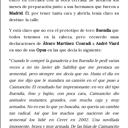
entró en corrales con la boca cerrada. Se notaron los
meses de preparación junto a sus hermanos que fueron a
Madrid
. Él, por tener tanta cara y abrirla, tenía claro su
destino: la calle.
Y está claro que no era el prototipo de toro
Buendía
que
todos tenemos en la cabeza, pero recuerdo unas
declaraciones de
Álvaro Martínez Conradi
a
André Viard
en uno de sus
Opus
en las que decía lo siguiente:
"
Cuando le compré la ganadería a los Buendía le pedí varias
veces a mi tio Javier (de Saltillo) que me prestara un
semental, pero siempre me decía que no. Hasta el día en
que me dijo que le mandara un camión en el que puso a
Caimancito. El resultado fue impresionante: en vez del tipo
Buendía, fino y bajito, con poca cara, Caimancito dio
animales mutantes, grandes, con mucha caja y muy
armados. No es eso lo que yo buscaba, no quería un cambio
tan radical. Así que los machos que nacieron de ese
semental los lidié en Ceret en 2002. Una novillada
imponente, brava y muy armada. De las hijas de Caimancito