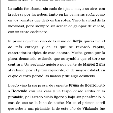
La salida fue abanta, sin nada de fijeza, muy a su aire, con
la cabeza por las nubes, tanto en las primeras
rodas
como
en los remates que dejó en barrotes. Tuvo la virtud de la
movilidad, pero siempre sin acabar de galopar de verdad,
con un trote cochinero.
El primer quiebro vino de la mano de
Borja
, quizás fue el
de más entrega y en el que se revolvió rápido,
característica típica de este encaste. Mucha gente por la
plaza, demasiado estímulo que no ayudó a que el toro se
centrara. Un segundo quiebro por parte de
Manuel Zafra
al relance, por el pitón izquierdo, el de mayor calidad, en
el que el toro perdió las manos y fue algo deslucido.
Luego vino la sorpresa, de repente
Pruna
de
Borriol
citó
a
Hocicudo
con una caña y un trapo desde arriba de la
pirámide, y el astado subió ligero y bajó sin pensárselo. A
más de uno se le hizo de noche. No es el primer cerril
que sube a una pirámide, la de este año de
Vilafamés
fue