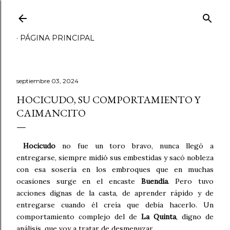
Ir al contenido principal
PÁGINA PRINCIPAL
septiembre 03, 2024
HOCICUDO, SU COMPORTAMIENTO Y
CAIMANCITO
Hocicudo
no fue un toro bravo, nunca llegó a
entregarse, siempre midió sus embestidas y sacó nobleza
con esa sosería en los embroques que en muchas
ocasiones surge en el encaste
Buendía
. Pero tuvo
acciones dignas de la casta, de aprender rápido y de
entregarse cuando él creía que debía hacerlo. Un
comportamiento complejo del de
La Quinta
, digno de
análisis, que voy a tratar de desmenuzar.