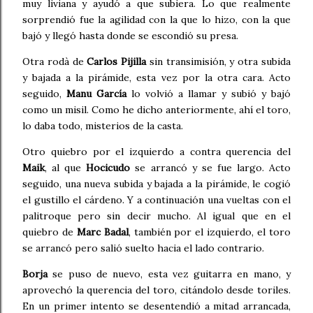
muy liviana y ayudó a que subiera. Lo que realmente
sorprendió fue la agilidad con la que lo hizo, con la que
bajó y llegó hasta donde se escondió su presa.
Otra rodà de
Carlos Pijilla
sin transimisión, y otra subida
y bajada a la pirámide, esta vez por la otra cara. Acto
seguido,
Manu García
lo volvió a llamar y subió y bajó
como un misil. Como he dicho anteriormente, ahí el toro,
lo daba todo, misterios de la casta.
Otro quiebro por el izquierdo a contra querencia del
Maik
, al que
Hocicudo
se arrancó y se fue largo. Acto
seguido, una nueva subida y bajada a la pirámide, le cogió
el gustillo el cárdeno. Y a continuación una vueltas con el
palitroque pero sin decir mucho. Al igual que en el
quiebro de
Marc Badal
, también por el izquierdo, el toro
se arrancó pero salió suelto hacia el lado contrario.
Borja
se puso de nuevo, esta vez guitarra en mano, y
aprovechó la querencia del toro, citándolo desde toriles.
En un primer intento se desentendió a mitad arrancada,