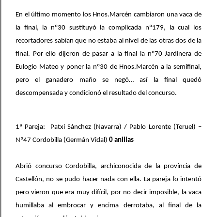
En el último momento los Hnos.Marcén cambiaron una vaca de
la final, la nº30 sustituyó la complicada nº179, la cual los
recortadores sabían que no estaba al nivel de las otras dos de la
final. Por ello dijeron de pasar a la final la nº70 Jardinera de
Eulogio Mateo y poner la nº30 de Hnos.Marcén a la semifinal,
pero el ganadero maño se negó… así la final quedó
descompensada y condicionó el resultado del concurso.
1ª Pareja: Patxi Sánchez (Navarra) / Pablo Lorente (Teruel) –
Nº47 Cordobilla (Germán Vidal)
0 anillas
Abrió concurso Cordobilla, archiconocida de la província de
Castellón, no se pudo hacer nada con ella. La pareja lo intentó
pero vieron que era muy difícil, por no decir imposible, la vaca
humillaba al embrocar y encima derrotaba, al final de la