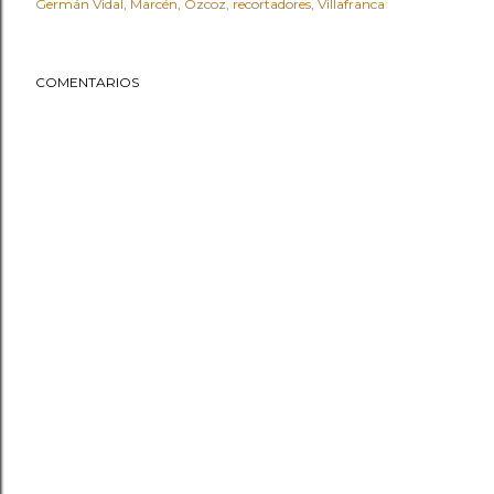
Germán Vidal
Marcén
Ozcoz
recortadores
Villafranca
COMENTARIOS